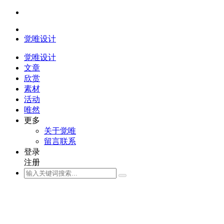
觉唯设计
觉唯设计
文章
欣赏
素材
活动
唯然
更多
关于觉唯
留言联系
登录
注册