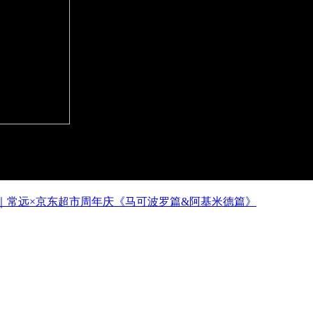
｜常远×京东超市周年庆《马可波罗篇&阿基米德篇》