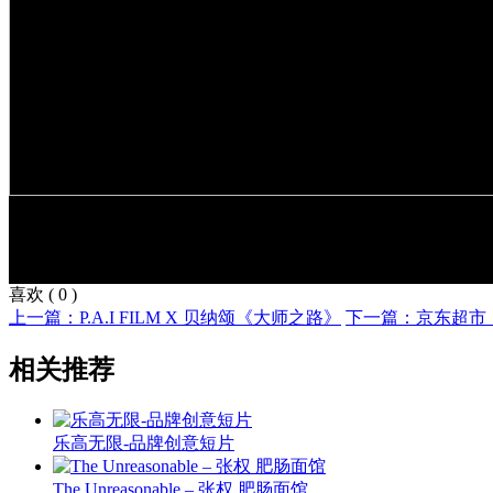
喜欢
(
0
)
上一篇：P.A.I FILM X 贝纳颂《大师之路》
下一篇：京东超市
相关推荐
乐高无限-品牌创意短片
The Unreasonable – 张权 肥肠面馆