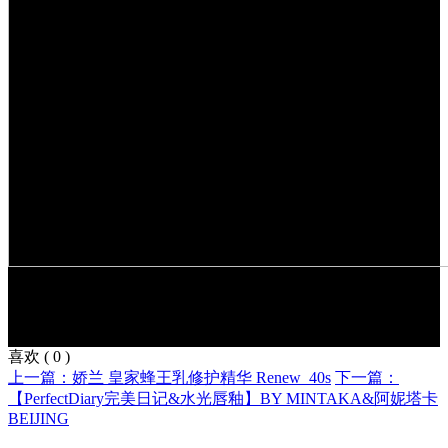
喜欢
(
0
)
上一篇：娇兰 皇家蜂王乳修护精华 Renew_40s
下一篇：
【PerfectDiary完美日记&水光唇釉】BY MINTAKA&阿妮塔卡
BEIJING