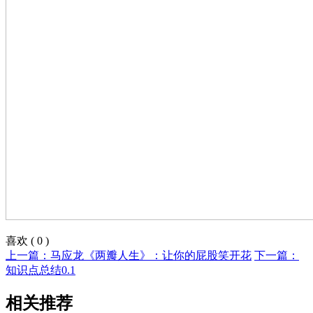
喜欢
(
0
)
上一篇：马应龙《两瓣人生》：让你的屁股笑开花
下一篇：
知识点总结0.1
相关推荐