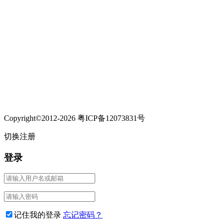
Copyright©2012-2026 粤ICP备12073831号
切换注册
登录
记住我的登录
忘记密码？