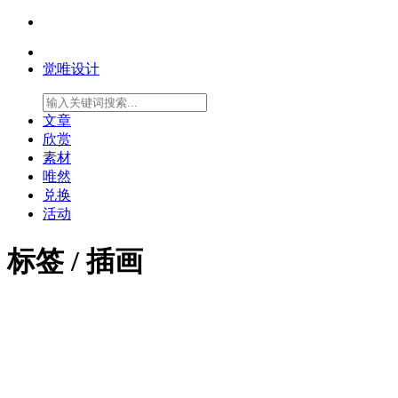
觉唯设计
文章
欣赏
素材
唯然
兑换
活动
标签 /
插画