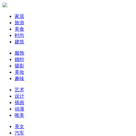
家居
旅游
美食
时尚
建筑
服饰
婚纱
摄影
美妆
趣味
艺术
设计
插画
动漫
唯美
美女
汽车