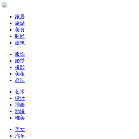
家居
旅游
美食
时尚
建筑
服饰
婚纱
摄影
美妆
趣味
艺术
设计
插画
动漫
唯美
美女
汽车