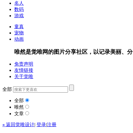
名人
数码
游戏
童真
宠物
动画
唯然是觉唯网的图片分享社区，以记录美丽、分
免责声明
友情链接
关于觉唯
全部
全部
唯然
文章
«
返回觉唯设计
|
登录
|
注册