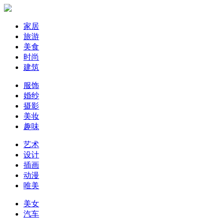
家居
旅游
美食
时尚
建筑
服饰
婚纱
摄影
美妆
趣味
艺术
设计
插画
动漫
唯美
美女
汽车