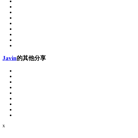
Javin
的其他分享
x