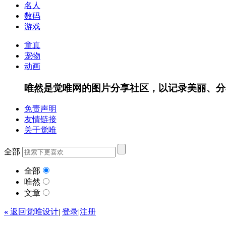
名人
数码
游戏
童真
宠物
动画
唯然是觉唯网的图片分享社区，以记录美丽、分
免责声明
友情链接
关于觉唯
全部
全部
唯然
文章
«
返回觉唯设计
|
登录
|
注册