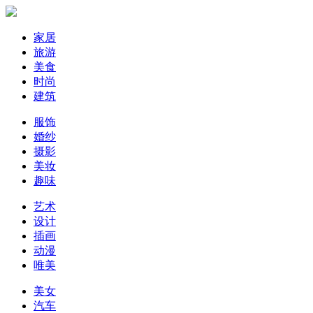
家居
旅游
美食
时尚
建筑
服饰
婚纱
摄影
美妆
趣味
艺术
设计
插画
动漫
唯美
美女
汽车