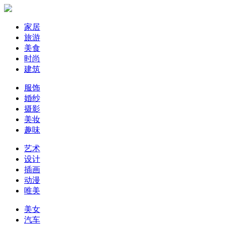
家居
旅游
美食
时尚
建筑
服饰
婚纱
摄影
美妆
趣味
艺术
设计
插画
动漫
唯美
美女
汽车