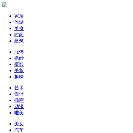
家居
旅游
美食
时尚
建筑
服饰
婚纱
摄影
美妆
趣味
艺术
设计
插画
动漫
唯美
美女
汽车