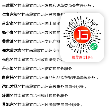
王建军
的甘南藏族自治州发展和改革委员会主任职务；
仁青东智
的甘南藏族自治州民族事务委员会主任职务；
吕宏彦
的甘南藏族自治州国土资源局局长职务；
杨小青
的甘南藏族自治州农牧局局长职务；
曹世清
的甘南藏族自治州文化广播影视新闻出版局局长职务；
先木道尔吉
的甘南藏族自治州安全生产监督管理局局长职务；
推荐微信扫码
张忠
的甘南藏族自治州政府法制办公室主任职务；
丹正加
的甘南藏族自治州信访局局长职务；
白留祎
的甘南藏族自治州食品药品监督管理局局长职务；
尕巴才旦
的甘南藏族自治州宗教事务局局长职务；
冷周
的甘南藏族自治州统计局局长职务；
景旭东
的甘南藏族自治州环境保护局局长职务；