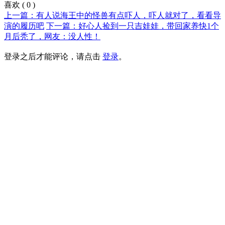
喜欢
(
0
)
上一篇：有人说海王中的怪兽有点吓人，吓人就对了，看看导
演的履历吧
下一篇：好心人捡到一只吉娃娃，带回家养快1个
月后秃了，网友：没人性！
登录之后才能评论，请点击
登录
。