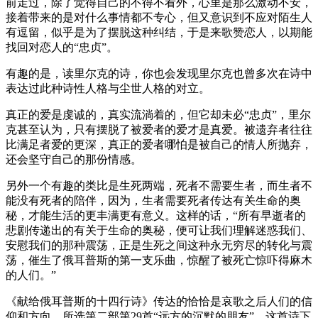
前走过，除了觉得自己的不得不看外，心里是那么激动不安，
接着带来的是对什么事情都不专心，但又意识到不应对陌生人
有逗留，似乎是为了摆脱这种纠结，于是来歌赞恋人，以期能
找回对恋人的“忠贞”。
有趣的是，读里尔克的诗，你也会发现里尔克也曾多次在诗中
表达过此种诗性人格与尘世人格的对立。
真正的爱是虔诚的，真实流淌着的，但它却未必“忠贞”，里尔
克甚至认为，只有摆脱了被爱者的爱才是真爱。被遗弃者往往
比满足者爱的更深，真正的爱者哪怕是被自己的情人所抛弃，
还会坚守自己的那份情感。
另外一个有趣的类比是生死两端，死者不需要生者，而生者不
能没有死者的陪伴，因为，生者需要死者传达有关生命的奥
秘，才能生活的更丰满更有意义。这样的话，“所有早逝者的
悲剧传递出的有关于生命的奥秘，便可让我们理解迷惑我们、
安慰我们的那种震荡，正是生死之间这种永无穷尽的转化与震
荡，催生了俄耳普斯的第一支乐曲，惊醒了被死亡惊吓得麻木
的人们。”
《献给俄耳普斯的十四行诗》传达的恰恰是哀歌之后人们的信
仰和方向。所选第二部第29首“远方的沉默的朋友”，这首诗下