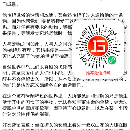
们成熟。
他拒绝世俗的诱惑和应酬，甚至还拒绝了别人送给他的一条
狗。因为他感觉到“要是我接受了这些，恐怕会引出更多的关
系。面对任何有要求的动物，我都认为它是绝对有理的，其结
果便是，等我发觉它耗尽我时，我又必须痛苦地抽身撤回。”
人与宠物之间如此，人与人之间亦如此，宠溺一个人往往以为
他/她绝对有理，其结果便是——当他/她耗尽你时，你必须痛
苦地从充满了他/她的世界里抽离。
自然世界中鸟儿们以真诚的飞翔感觉扩张的气流，而人却不
能，甚至恋爱中的人们也不能。人一度迷醉于爱情之中，但迷
推荐微信扫码
醉并不会停留太久。所以，从本质上说，相爱者也是孤独的，
他们只是借爱恋来隐瞒各自的命运而已。
在这个被符号阐释过的世界里，人所能见到和理解的只是他生
活于其中的习惯了的事物，无法得知宇宙生命的全貌，更无法
摆脱尘世的牵缠和欲望，因期待而心烦意乱，以及在某一个段
时刻对异性伴侣的渴望。
好友曾留言道：坐在街头的长椅上看见一双双白花的大腿在眼