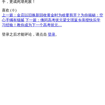
手，更成死堪死敌！
喜欢
(
0
)
上一篇：金店以旧换新回收黄金时为啥要剪开？为你揭秘：空
心手镯有猫腻
下一篇：佛冈高考状元梁文璟返乡亲授快乐学
习经验！教你成为下一个高考状元…
登录之后才能评论，请点击
登录
。