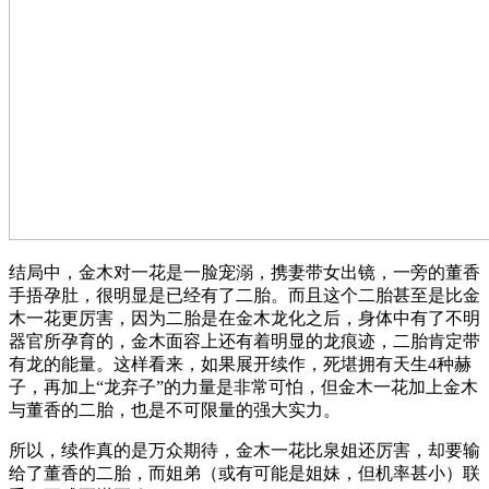
结局中，金木对一花是一脸宠溺，携妻带女出镜，一旁的董香
手捂孕肚，很明显是已经有了二胎。而且这个二胎甚至是比金
木一花更厉害，因为二胎是在金木龙化之后，身体中有了不明
器官所孕育的，金木面容上还有着明显的龙痕迹，二胎肯定带
有龙的能量。这样看来，如果展开续作，死堪拥有天生4种赫
子，再加上“龙弃子”的力量是非常可怕，但金木一花加上金木
与董香的二胎，也是不可限量的强大实力。
所以，续作真的是万众期待，金木一花比泉姐还厉害，却要输
给了董香的二胎，而姐弟（或有可能是姐妹，但机率甚小）联