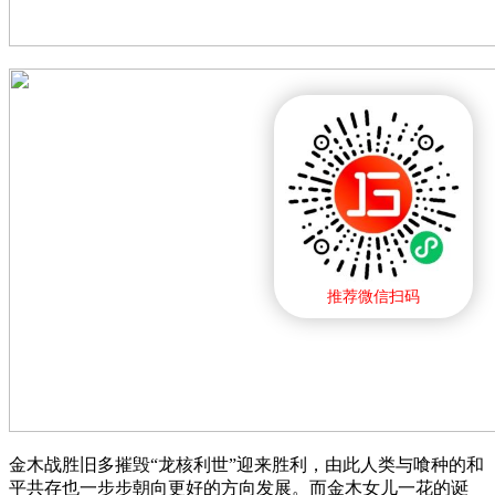
推荐微信扫码
金木战胜旧多摧毁“龙核利世”迎来胜利，由此人类与喰种的和
平共存也一步步朝向更好的方向发展。而金木女儿一花的诞