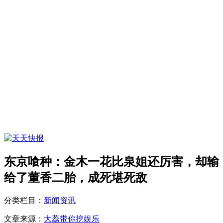
东京喰种：金木一花比泉姐还厉害，却输
给了董香二胎，成死堪死敌
分类栏目：
新闻资讯
文章来源：
大蕊带你挖娱乐