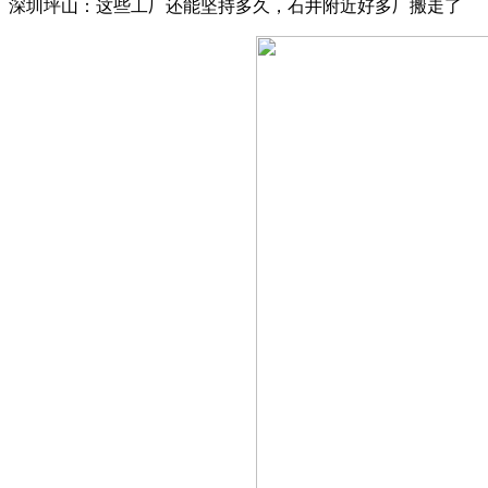
深圳坪山：这些工厂还能坚持多久，石井附近好多厂搬走了