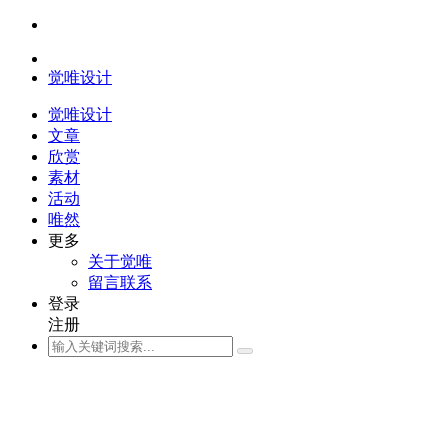
觉唯设计
觉唯设计
文章
欣赏
素材
活动
唯然
更多
关于觉唯
留言联系
登录
注册