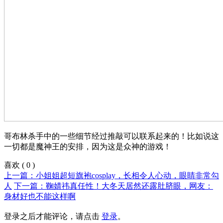
哥布林杀手中的一些细节经过推敲可以联系起来的！比如说这
一切都是魔神王的安排，因为这是众神的游戏！
喜欢
(
0
)
上一篇：小姐姐超短旗袍cosplay，长相令人心动，眼睛非常勾
人
下一篇：鞠婧祎真任性！大冬天居然还露肚脐眼，网友：
身材好也不能这样啊
登录之后才能评论，请点击
登录
。