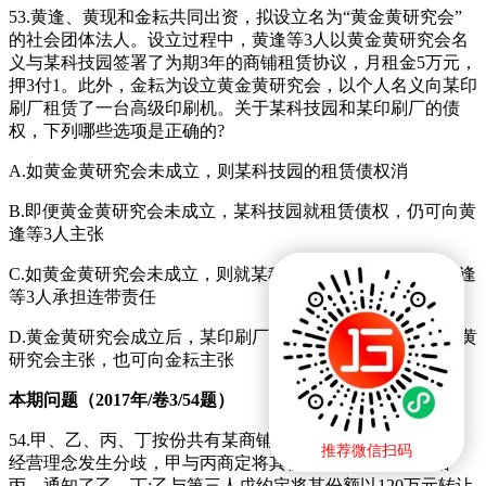
53.黄逢、黄现和金耘共同出资，拟设立名为“黄金黄研究会”
的社会团体法人。设立过程中，黄逢等3人以黄金黄研究会名
义与某科技园签署了为期3年的商铺租赁协议，月租金5万元，
押3付1。此外，金耘为设立黄金黄研究会，以个人名义向某印
刷厂租赁了一台高级印刷机。关于某科技园和某印刷厂的债
权，下列哪些选项是正确的?
A.如黄金黄研究会未成立，则某科技园的租赁债权消
B.即便黄金黄研究会未成立，某科技园就租赁债权，仍可向黄
逢等3人主张
C.如黄金黄研究会未成立，则就某科技园的租赁债务，由黄逢
等3人承担连带责任
D.黄金黄研究会成立后，某印刷厂就租赁债权，既可向黄金黄
研究会主张，也可向金耘主张
本期问题（2017年/卷3/54题）
54.甲、乙、丙、丁按份共有某商铺，各自份额均为25%。因
推荐微信扫码
经营理念发生分歧，甲与丙商定将其份额以100万元转让给
丙，通知了乙、丁;乙与第三人戊约定将其份额以120万元转让