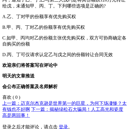
给戊，未通知甲、丙、丁。下列哪些选项是正确的?
A.乙、丁对甲的份额享有优先购买权
B.甲、丙、丁对乙的份额享有优先购买权
C.如甲、丙均对乙的份额主张优先购买权，双方可协商确定各
自购买的份额
D.丙、丁可仅请求认定乙与戊之间的份额转让合同无效
欢迎亲们将答案写在评论中
明天的文章推送
会公布正确答案及名师解析
喜欢
(
0
)
上一篇：迈克尔杰克逊是世界第一的巨星，为何下场凄惨？太
有钱也不好啊
下一篇：揭秘绿松石大骗局！人工高光和瓷度
高是两回事！
登录之后才能评论，请点击
登录
。