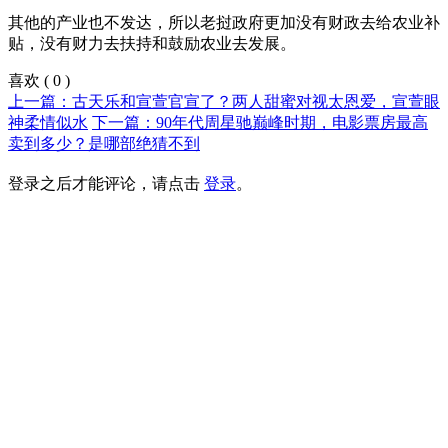
其他的产业也不发达，所以老挝政府更加没有财政去给农业补
贴，没有财力去扶持和鼓励农业去发展。
喜欢
(
0
)
上一篇：古天乐和宣萱官宣了？两人甜蜜对视太恩爱，宣萱眼
神柔情似水
下一篇：90年代周星驰巅峰时期，电影票房最高
卖到多少？是哪部绝猜不到
登录之后才能评论，请点击
登录
。