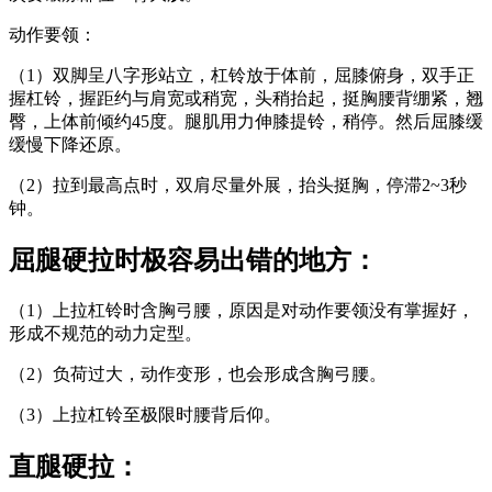
动作要领：
（1）双脚呈八字形站立，杠铃放于体前，屈膝俯身，双手正
握杠铃，握距约与肩宽或稍宽，头稍抬起，挺胸腰背绷紧，翘
臀，上体前倾约45度。腿肌用力伸膝提铃，稍停。然后屈膝缓
缓慢下降还原。
（2）拉到最高点时，双肩尽量外展，抬头挺胸，停滞2~3秒
钟。
屈腿硬拉时极容易出错的地方：
（1）上拉杠铃时含胸弓腰，原因是对动作要领没有掌握好，
形成不规范的动力定型。
（2）负荷过大，动作变形，也会形成含胸弓腰。
（3）上拉杠铃至极限时腰背后仰。
直腿硬拉：