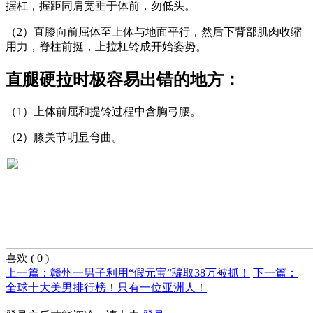
握杠，握距同肩宽垂于体前，勿低头。
（2）直膝向前屈体至上体与地面平行，然后下背部肌肉收缩
用力，脊柱前挺，上拉杠铃成开始姿势。
直腿硬拉时极容易出错的地方：
（1）上体前屈和提铃过程中含胸弓腰。
（2）膝关节明显弯曲。
喜欢
(
0
)
上一篇：赣州一男子利用“假元宝”骗取38万被抓！
下一篇：
全球十大美男排行榜！只有一位亚洲人！