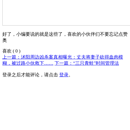
好了，小编要说的就是这些了，喜欢的小伙伴们不要忘记点赞
奥
喜欢
(
0
)
上一篇：沭阳周边凶杀案真相曝光：丈夫将妻子砍得血肉模
糊，被过路小伙救下……
下一篇：“三只青蛙”时间管理法
登录之后才能评论，请点击
登录
。