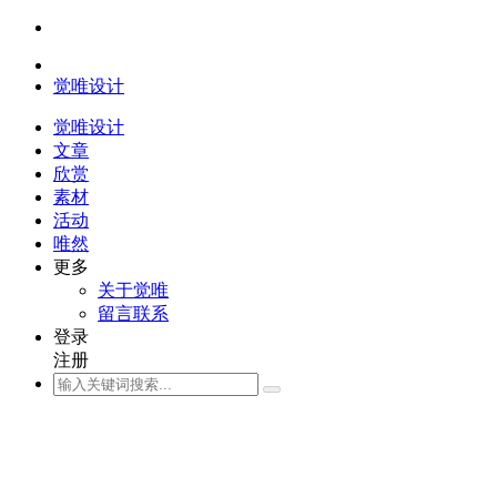
觉唯设计
觉唯设计
文章
欣赏
素材
活动
唯然
更多
关于觉唯
留言联系
登录
注册