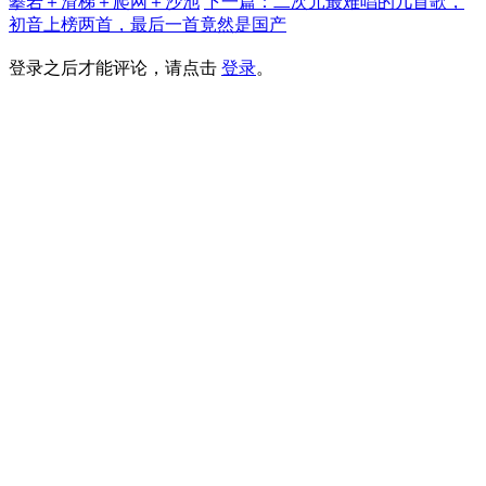
攀岩＋滑梯＋爬网＋沙池
下一篇：二次元最难唱的几首歌，
初音上榜两首，最后一首竟然是国产
登录之后才能评论，请点击
登录
。