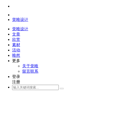
觉唯设计
觉唯设计
文章
欣赏
素材
活动
唯然
更多
关于觉唯
留言联系
登录
注册