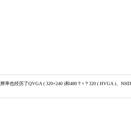
GA ( 320×240 )和480？×？320 ( HVGA )、NHD ( 640×