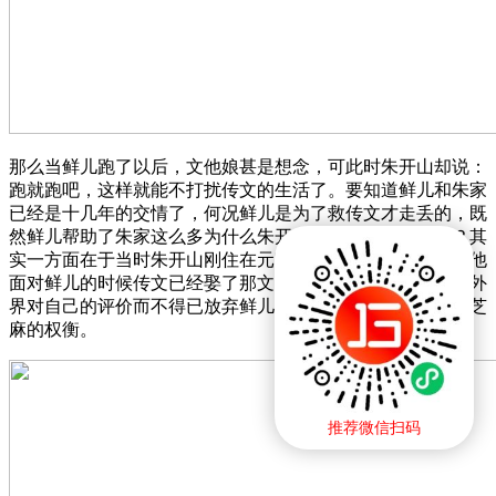
那么当鲜儿跑了以后，文他娘甚是想念，可此时朱开山却说：
跑就跑吧，这样就能不打扰传文的生活了。要知道鲜儿和朱家
已经是十几年的交情了，何况鲜儿是为了救传文才走丢的，既
然鲜儿帮助了朱家这么多为什么朱开山还会说这句薄情话？其
实一方面在于当时朱开山刚住在元宝镇很在乎名声，所以当他
面对鲜儿的时候传文已经娶了那文，此时的朱开山为了保护外
界对自己的评价而不得已放弃鲜儿，此时朱开山懂得西瓜和芝
麻的权衡。
推荐微信扫码