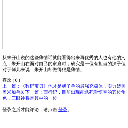
从朱开山说的这些薄情话就能看得出来再优秀的人也有他的污
点，朱开山在面对自己的家庭时，确实是一位有担当的汉子但
对于鲜儿来说，朱开山却做得很是薄情。
喜欢
(
0
)
上一篇：《数码宝贝》他才是狮子兽的最强究极体，实力媲美
奥米加兽X
下一篇：西行纪，目前出现能杀死孙悟空的五位角
色，三眼神将是其中的一位
登录之后才能评论，请点击
登录
。