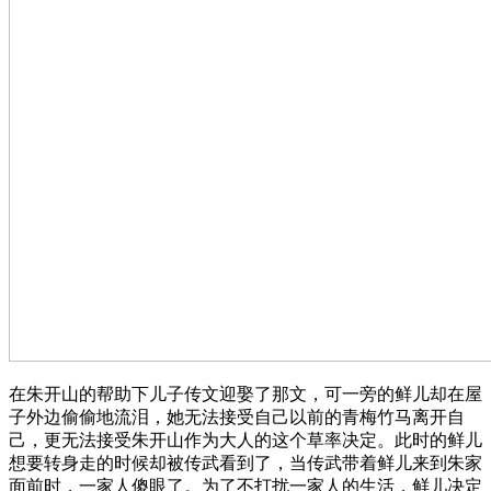
在朱开山的帮助下儿子传文迎娶了那文，可一旁的鲜儿却在屋
子外边偷偷地流泪，她无法接受自己以前的青梅竹马离开自
己，更无法接受朱开山作为大人的这个草率决定。此时的鲜儿
想要转身走的时候却被传武看到了，当传武带着鲜儿来到朱家
面前时，一家人傻眼了。为了不打扰一家人的生活，鲜儿决定