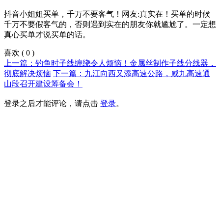
抖音小姐姐买单，千万不要客气！网友:真实在！买单的时候
千万不要假客气的，否则遇到实在的朋友你就尴尬了。一定想
真心买单才说买单的话。
喜欢
(
0
)
上一篇：钓鱼时子线缠绕令人烦恼！金属丝制作子线分线器，
彻底解决烦恼
下一篇：九江向西又添高速公路，咸九高速通
山段召开建设筹备会！
登录之后才能评论，请点击
登录
。