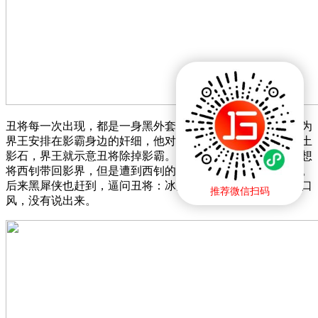
丑将每一次出现，都是一身黑外套，再蒙上一层黑面罩。作为
界王安排在影霸身边的奸细，他对界王报告说影霸偷偷藏有土
影石，界王就示意丑将除掉影霸。在杀死影霸之后，丑将就想
将西钊带回影界，但是遭到西钊的拒绝，还被西钊一阵毒打。
后来黑犀侠也赶到，逼问丑将：冰儿在哪里。但是丑将紧闭口
推荐微信扫码
风，没有说出来。