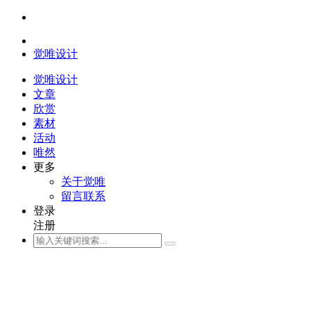
觉唯设计
觉唯设计
文章
欣赏
素材
活动
唯然
更多
关于觉唯
留言联系
登录
注册