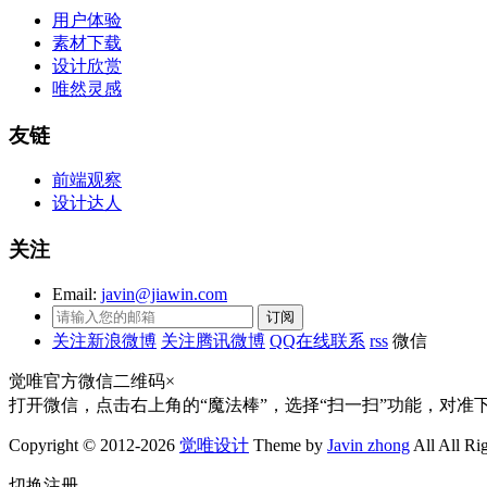
用户体验
素材下载
设计欣赏
唯然灵感
友链
前端观察
设计达人
关注
Email:
javin@jiawin.com
关注新浪微博
关注腾讯微博
QQ在线联系
rss
微信
觉唯官方微信二维码
×
打开微信，点击右上角的“魔法棒”，选择“扫一扫”功能，对准
Copyright © 2012-2026
觉唯设计
Theme by
Javin zhong
All All Ri
切换注册