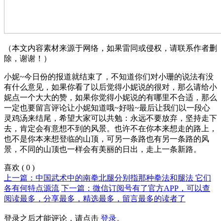
（本文内容素材来源于网络，如果雷同或侵权，请联系作者删
除，谢谢！）
小妮~今日份的报道就结束了，不知道你们对小珊的说法有没
有什么意见，如果你看了以后觉得小妮说的很对，那么请给小
妮点一个大大的赞，如果你觉得小妮说的有哪里不合适，那么
一定也要留言评论让小妮知道哦~好啦~最后让我们以一段心
灵鸡汤来结尾，希望大家可以共勉：永远不要放弃，坚持走下
去，肯定会有意想不到的风景。也许不在你本来想走的路上，
也不是你本来想登临的山顶，可另一条路也有另一条路的风
景，不同的山顶也一样会有美丽的日出，走上一条新路。
喜欢
(
0
)
上一篇：中国武术中的南拳北腿分别指那种拳法和腿法 它们
各有何特点源流
下一篇：微信订阅号有了官方APP，可以查
阅读最多，分享最多，精选最多，留言最多的读者了
登录之后才能评论，请点击
登录
。