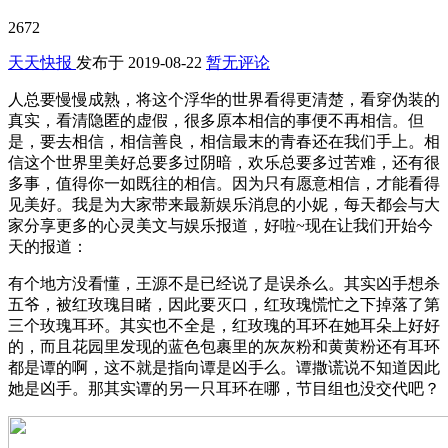
2672
天天快报
发布于
2019-08-22
暂无评论
人总要慢慢成熟，将这个浮华的世界看得更清楚，看穿伪装的
真实，看清隐匿的虚假，很多原本相信的事便不再相信。但
是，要去相信，相信善良，相信最末的青春还在我们手上。相
信这个世界里美好总要多过阴暗，欢乐总要多过苦难，还有很
多事，值得你一如既往的相信。因为只有愿意相信，才能看得
见美好。我是为大家带来最新娱乐消息的小妮，每天都会与大
家分享更多的心灵美文与娱乐报道，好啦~现在让我们开始今
天的报道：
有个地方没看懂，王源不是已经说了是误杀么。其实凶手想杀
五爷，被红玫瑰目睹，因此要灭口，红玫瑰慌忙之下掉落了第
三个玫瑰耳环。其实也不全是，红玫瑰的耳环在她耳朵上好好
的，而且花园里发现的蓝色包裹里的灰灰粉和黄黄粉还有耳环
都是谭的啊，这不就是指向谭是凶手么。谭撒谎说不知道因此
她是凶手。那其实谭的另一只耳环在哪，节目组也没交代吧？