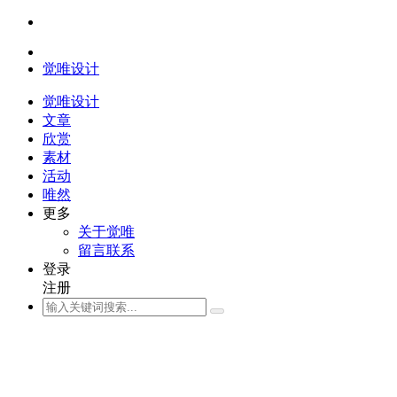
觉唯设计
觉唯设计
文章
欣赏
素材
活动
唯然
更多
关于觉唯
留言联系
登录
注册