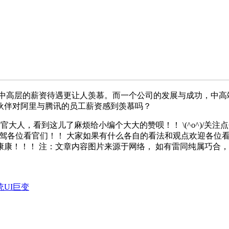
而中高层的薪资待遇更让人羡慕。而一个公司的发展与成功，中高
伙伴对阿里与腾讯的员工薪资感到羡慕吗？
人，看到这儿了麻烦给小编个大大的赞呗！！ \(^o^)/关注
^o^)┘劳驾各位看官们！！ 大家如果有什么各自的看法和观点欢
康！！！ 注：文章内容图片来源于网络， 如有雷同纯属巧合
统UI巨变