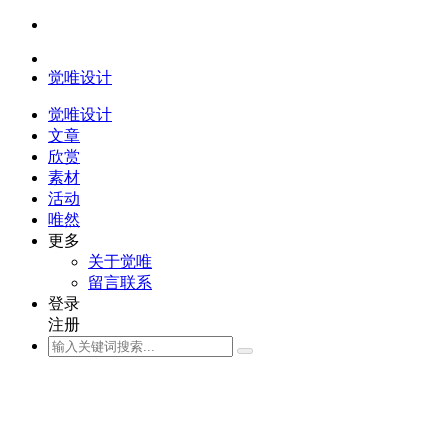
觉唯设计
觉唯设计
文章
欣赏
素材
活动
唯然
更多
关于觉唯
留言联系
登录
注册