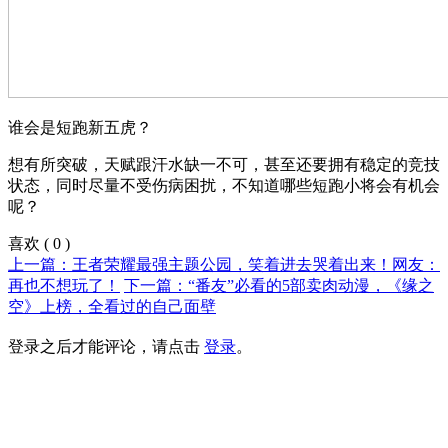
谁会是短跑新五虎？
想有所突破，天赋跟汗水缺一不可，甚至还要拥有稳定的竞技
状态，同时尽量不受伤病困扰，不知道哪些短跑小将会有机会
呢？
喜欢
(
0
)
上一篇：王者荣耀最强主题公园，笑着进去哭着出来！网友：
再也不想玩了！
下一篇：“番友”必看的5部卖肉动漫，《缘之
空》上榜，全看过的自己面壁
登录之后才能评论，请点击
登录
。