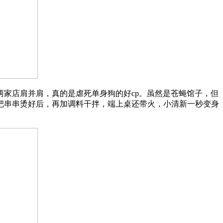
家店肩并肩，真的是虐死单身狗的好cp。虽然是苍蝇馆子，但
把串串烫好后，再加调料干拌，端上桌还带火，小清新一秒变身