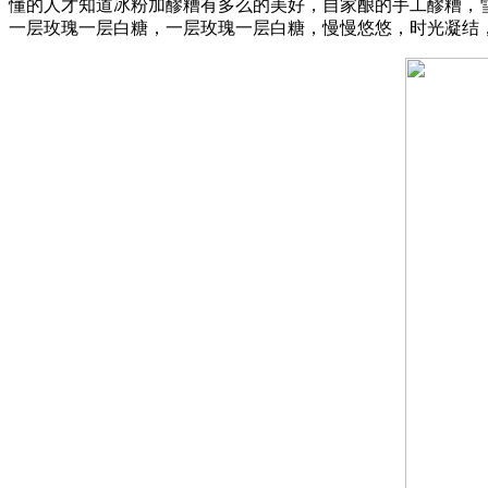
懂的人才知道冰粉加醪糟有多么的美好，自家酿的手工醪糟，
一层玫瑰一层白糖，一层玫瑰一层白糖，慢慢悠悠，时光凝结