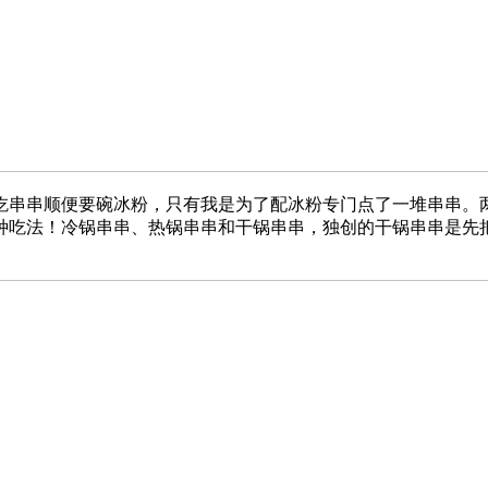
吃串串顺便要碗冰粉，只有我是为了配冰粉专门点了一堆串串。两
种吃法！冷锅串串、热锅串串和干锅串串，独创的干锅串串是先