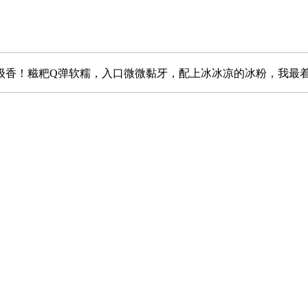
级香！糍粑Q弹软糯，入口微微黏牙，配上冰冰凉的冰粉，我最