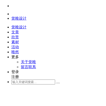
觉唯设计
觉唯设计
文章
欣赏
素材
活动
唯然
更多
关于觉唯
留言联系
登录
注册