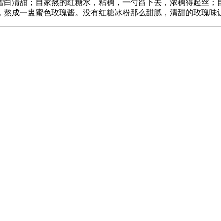
雪白清甜；自家熬的红糖水，粘稠，一勺舀下去，浓稠得起丝；自
，熬成一盅蜜色玫瑰酱。没有红糖冰粉那么甜腻，清甜的玫瑰味