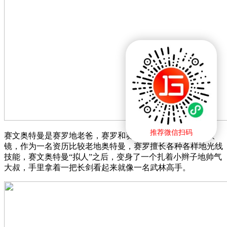
推荐微信扫码
赛文奥特曼是赛罗地老爸，赛罗和赛文都变身器都是奥特眼
镜，作为一名资历比较老地奥特曼，赛罗擅长各种各样地光线
技能，赛文奥特曼“拟人”之后，变身了一个扎着小辫子地帅气
大叔，手里拿着一把长剑看起来就像一名武林高手。