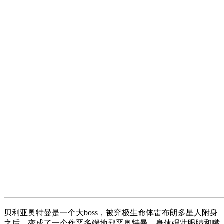
贝利亚奥特曼是一个大boss，被究极生命体雷布朗多星人附身
之后，变成了一个作恶多端地邪恶奥特曼，身体强壮眼睛和嘴