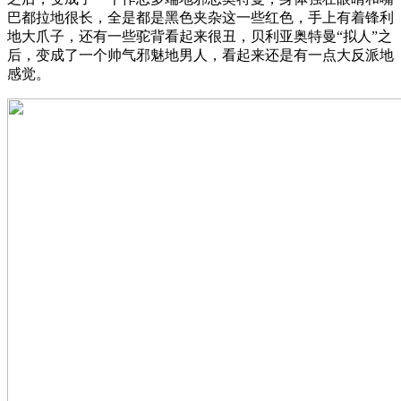
巴都拉地很长，全是都是黑色夹杂这一些红色，手上有着锋利
地大爪子，还有一些驼背看起来很丑，贝利亚奥特曼“拟人”之
后，变成了一个帅气邪魅地男人，看起来还是有一点大反派地
感觉。