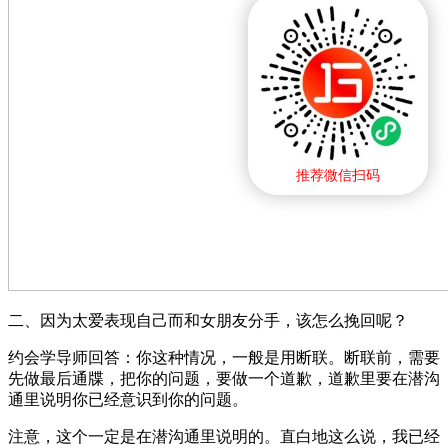
推荐微信扫码
二、因为太爱表现自己而和女朋友分手，该怎么挽回呢？
约会学导师回答：你这种情况，一般是用断联。断联前，需要
先做最后通牒，把你的问题，要做一个道歉，道歉里要在潜沟
通里说明你已经意识到你的问题。
注意，这个一定是在潜沟通里说明的。直白地这么说，我已经