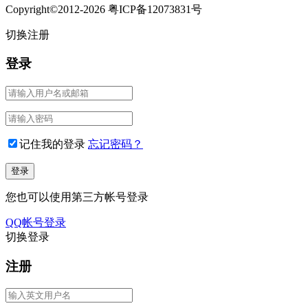
Copyright©2012-2026 粤ICP备12073831号
切换注册
登录
记住我的登录
忘记密码？
您也可以使用第三方帐号登录
QQ帐号登录
切换登录
注册