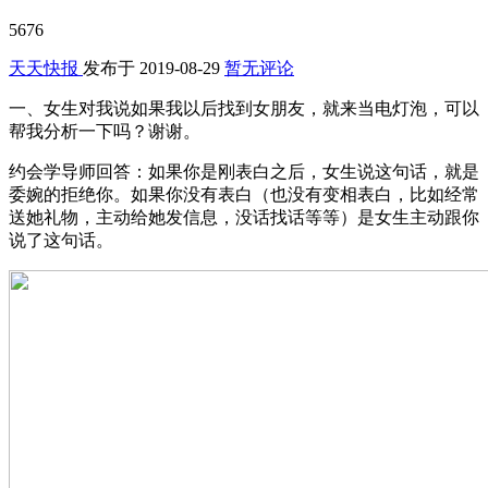
5676
天天快报
发布于
2019-08-29
暂无评论
一、女生对我说如果我以后找到女朋友，就来当电灯泡，可以
帮我分析一下吗？谢谢。
约会学导师回答：如果你是刚表白之后，女生说这句话，就是
委婉的拒绝你。如果你没有表白（也没有变相表白，比如经常
送她礼物，主动给她发信息，没话找话等等）是女生主动跟你
说了这句话。