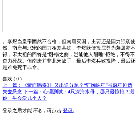
。李煜当皇帝固然不合格，但南唐灭国，主要还是国力强弱使
然。南唐与北宋的国力相差县殊，李煜既便投屈尊为藩属亦不
得，宋太祖的回答是“卧榻之侧，岂能他人酣睡”拒绝，不得不
奋力死战。但南唐并非北宋敌手，最后李煜兵败投降，最后还
是难免死于非命。
喜欢
(
0
)
上一篇：《蒙面唱将3》又出送分题？“狂蜘蛛狂”被疯狂剧透
失去悬念
下一篇：心理测试：4只深海水母，哪只最惊艳？测
你一生会爱几个人？
登录之后才能评论，请点击
登录
。