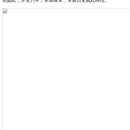
然如此，开宝八年，李煜降宋，李唐历史就此终结。