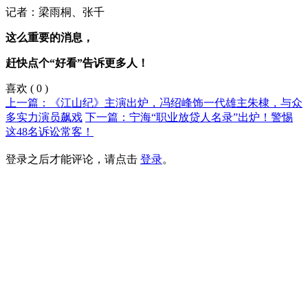
记者：梁雨桐、张千
这么重要的消息，
赶快点个“好看”告诉更多人！
喜欢
(
0
)
上一篇：《江山纪》主演出炉，冯绍峰饰一代雄主朱棣，与众
多实力演员飙戏
下一篇：宁海“职业放贷人名录”出炉！警惕
这48名诉讼常客！
登录之后才能评论，请点击
登录
。