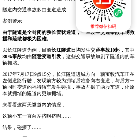
隧道内交通事故多由变道造成
案例警示
推荐微信扫码
由于隧道是全封闭的狭长管状通道，一旦发生交通事故车辆救
援和疏散都极为困难。
以长江隧道为例，目前
长江隧道日均
发生交通
事故10起
，其中
80%事故
均由
随意变道引发
，这些交通事故加剧了隧道内的车
辆拥堵。
2017年7月17日9点15分，长江隧道进城方向一辆宝骏汽车正在
左侧道路行驶，发现前方较为拥堵后准备向右变道，与后方一
辆同时变道的福特轿车发生碰撞，事故占据了两股车道，让原
本就拥堵的隧道内更加拥堵。
来看看这两天隧道内的情况，
这辆小车一直向左挤啊挤啊……
结果，碰擦了……