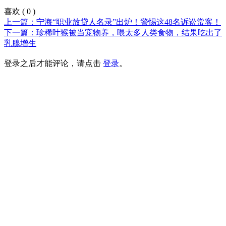
喜欢
(
0
)
上一篇：宁海“职业放贷人名录”出炉！警惕这48名诉讼常客！
下一篇：珍稀叶猴被当宠物养，喂太多人类食物，结果吃出了
乳腺增生
登录之后才能评论，请点击
登录
。