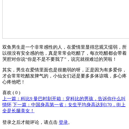
双鱼男生是一个非常感性的人，在爱情里显得悲观又懦弱，所
以很没有安全感的他，真是常常会吃醋了，每次吃醋都会带着
哭腔对你说“你是不是不要我了”，说完就很难过的哭啦！
其实，男生在爱情里面也是很脆弱的呀，正是因为有多爱你，
才会常常吃醋发脾气的，小仙女们还是要多多体谅哦，多心疼
心疼他吧！
喜欢
(
0
)
上一篇：科比9 曼巴时刻开箱：穿科比的男孩，告诉你什么叫
情怀
下一篇：中国身高第一省：女生平均身高达到170，街上
全是长腿美女！
登录之后才能评论，请点击
登录
。