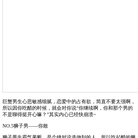
巨蟹男生心思敏感细腻，恋爱中的占有欲，简直不要太强啊，
所以因你吃醋的时候，就会对你说“你继续啊，你和那个男的
不是聊得挺开心嘛？”其实内心已经快崩溃~
NO.5狮子男——你敢
狮子男生霸气果断，是个绝对说道做到的人，所以吃起醋的狮