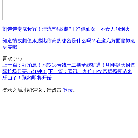
刘诗诗专属妆容！清流“轻盈装”干净似仙女，不食人间烟火
知道情敌颜值永远比你高的秘密是什么吗？在这几方面偷懒会
更美哦
喜欢
(
0
)
上一篇：好消息！地铁18号线一二期全线桥通！明年到天府国
际机场只要35分钟！
下一篇：喜讯！九价HPV宫颈癌疫苗来
乐山了！预约即将开始…
登录之后才能评论，请点击
登录
。