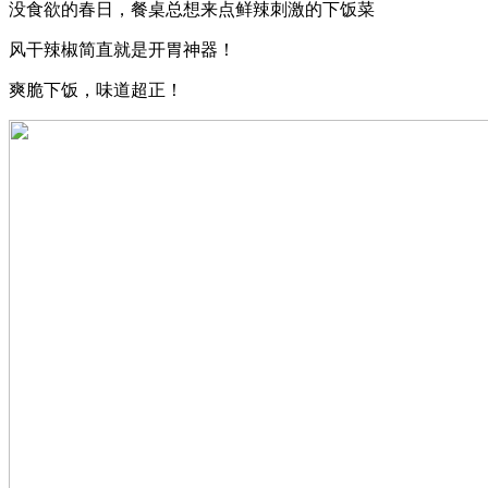
没食欲的春日，餐桌总想来点鲜辣刺激的下饭菜
风干辣椒简直就是开胃神器！
爽脆下饭，味道超正！