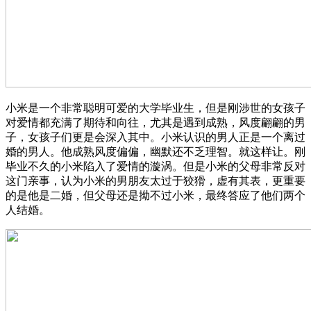
小米是一个非常聪明可爱的大学毕业生，但是刚涉世的女孩子
对爱情都充满了期待和向往，尤其是遇到成熟，风度翩翩的男
子，女孩子们更是会深入其中。小米认识的男人正是一个离过
婚的男人。他成熟风度偏偏，幽默还不乏理智。就这样让。刚
毕业不久的小米陷入了爱情的漩涡。但是小米的父母非常反对
这门亲事，认为小米的男朋友太过于狡猾，虚有其表，更重要
的是他是二婚，但父母还是拗不过小米，最终答应了他们两个
人结婚。