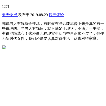
1271
天天快报
发布于
2019-08-29
暂无评论
都说男人有钱就会变坏，有时候有些话能流传下来是真的有一
些道理的。当男人有钱后，就不满足于现状，不满足于平淡，
变得浮躁花心！这种事儿在现实生活当中再正常不过了，但作
为新时代女性，我们还是要认真对待生活，认真对待家庭。