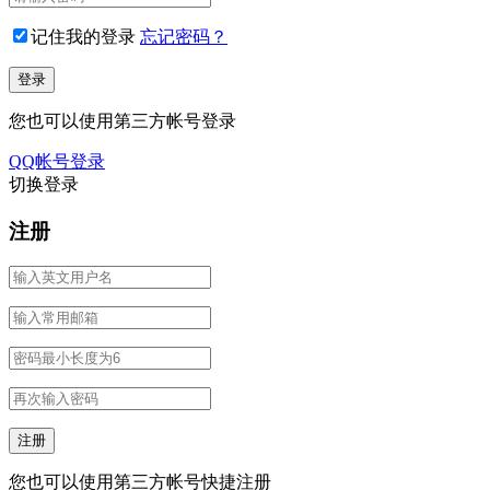
记住我的登录
忘记密码？
您也可以使用第三方帐号登录
QQ帐号登录
切换登录
注册
您也可以使用第三方帐号快捷注册