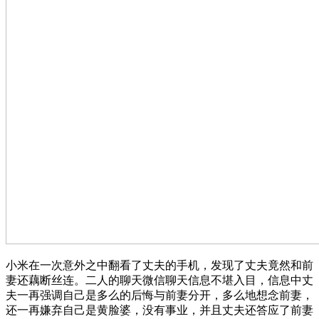
小米在一次意外之中翻看了丈夫的手机，发现了丈夫竟然和前
妻还藕断丝连。二人的聊天微信聊天信息不堪入目，信息中丈
夫一再强调自己是多么的后悔与前妻分开，多么地想念前妻，
还一再嫌弃自己是黄脸婆，没有事业，并且丈夫还答应了前妻