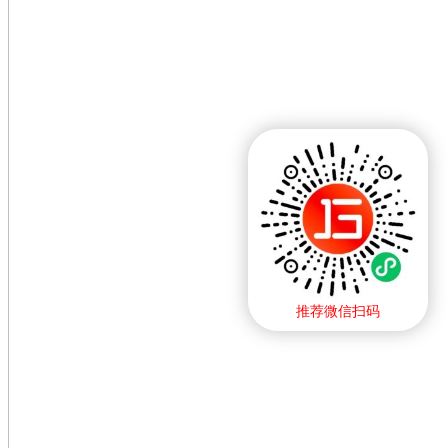
推荐微信扫码