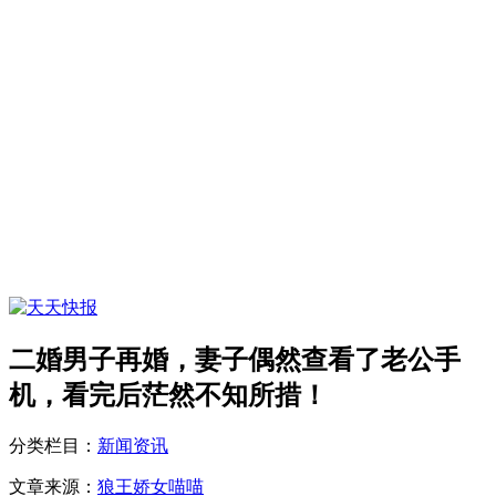
二婚男子再婚，妻子偶然查看了老公手
机，看完后茫然不知所措！
分类栏目：
新闻资讯
文章来源：
狼王娇女喵喵