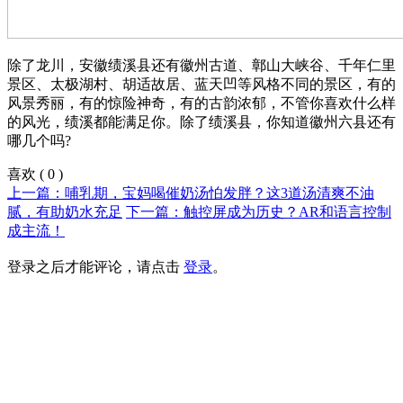
除了龙川，安徽绩溪县还有徽州古道、鄣山大峡谷、千年仁里
景区、太极湖村、胡适故居、蓝天凹等风格不同的景区，有的
风景秀丽，有的惊险神奇，有的古韵浓郁，不管你喜欢什么样
的风光，绩溪都能满足你。除了绩溪县，你知道徽州六县还有
哪几个吗?
喜欢
(
0
)
上一篇：哺乳期，宝妈喝催奶汤怕发胖？这3道汤清爽不油
腻，有助奶水充足
下一篇：触控屏成为历史？AR和语言控制
成主流！
登录之后才能评论，请点击
登录
。