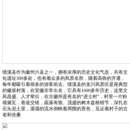
绩溪县作为徽州六县之一，拥有浓厚的历史文化气息，共有文
化遗址300多处，也有着众多的风景名胜，随着高铁的开通，
每年都吸引着很多的游客前去。绩溪县的龙川风景区是座典型
的徽派村落，在安徽非常出名，它具有1600多年历史，这里文
风昌盛、人才辈出，在古徽州是有名的“进士村”，村里一片粉
墙黛瓦，巷道交错，疏落有致。茂盛的树木盘根错节，深扎在
石头泥土里，潺潺的流水倒映着周围的景色，见证着村子的古
老和沧桑