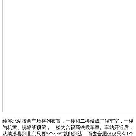
绩溪北站按两车场横列布置，一楼和二楼设成了候车室，一楼
为杭黄、皖赣线预留，二楼为合福高铁候车室。车站开通后，
从绩溪县到北京只要5个小时就能到达，而去合肥仅仅只有1个