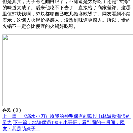
但是其实，男子有点翻白眼了，不知道是太好吃了还是“大海”
的味道太咸了。后来他吃不下去了，直接给了商家差评。这哪
里值57块钱啊，57块都够自己吃几顿麻辣烫了。网友看到不禁
表示，这懒人火锅价格感人，没想到味道更感人。所以，贵的
火锅不一定会比便宜的火锅好吃呀。
喜欢
(
0
)
上一篇：《溺水小刀》愿我的神明保有能跃过山林游动海浪的
灵力
下一篇：地铁偶遇190＋小哥哥，看到腿的一瞬间，网
友：我是萌妹子！