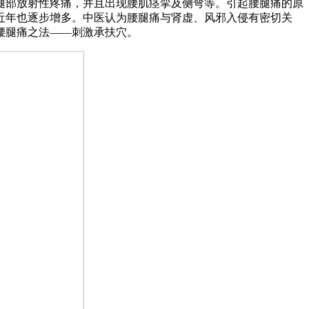
腿部放射性疼痛，并且出现腰肌痉挛及侧弯等。引起腰腿痛的原
近年也逐步增多。中医认为腰腿痛与肾虚、风邪入侵有密切关
腰腿痛之法——刺激承扶穴。