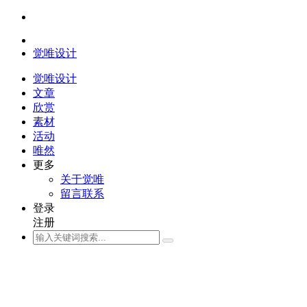
觉唯设计
觉唯设计
文章
欣赏
素材
活动
唯然
更多
关于觉唯
留言联系
登录
注册