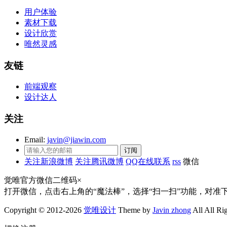
用户体验
素材下载
设计欣赏
唯然灵感
友链
前端观察
设计达人
关注
Email:
javin@jiawin.com
关注新浪微博
关注腾讯微博
QQ在线联系
rss
微信
觉唯官方微信二维码
×
打开微信，点击右上角的“魔法棒”，选择“扫一扫”功能，对准
Copyright © 2012-2026
觉唯设计
Theme by
Javin zhong
All All Ri