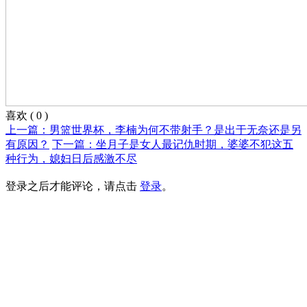
喜欢
(
0
)
上一篇：男篮世界杯，李楠为何不带射手？是出于无奈还是另
有原因？
下一篇：坐月子是女人最记仇时期，婆婆不犯这五
种行为，媳妇日后感激不尽
登录之后才能评论，请点击
登录
。