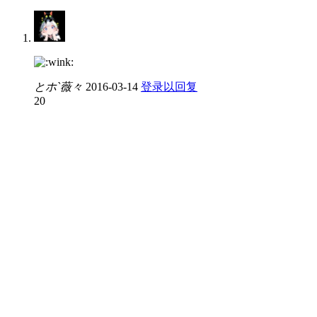
とホ`薇々
2016-03-14
登录以回复
20