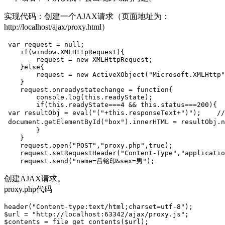
实现代码：创建一个AJAX请求（页面地址为：
http://localhost/ajax/proxy.html）
 var request = null;

    if(window.XMLHttpRequest){

        request = new XMLHttpRequest;

    }else{

        request = new ActiveXObject("Microsoft.XMLHttp"
    }

    request.onreadystatechange = function{

        console.log(this.readyState);

        if(this.readyState===4 && this.status===200){

 var resultObj = eval("("+this.responseText+")"); 
 document.getElementById("box").innerHTML = resultO
        }

    }

    request.open("POST","proxy.php",true);

    request.setRequestHeader("Content-Type","applicatio
    request.send("name=吕铭印&sex=男");
创建AJAX请求。
proxy.php代码
header("Content-type:text/html;charset=utf-8");

$url = "http://localhost:63342/ajax/proxy.js";

$contents = file_get_contents($url);
