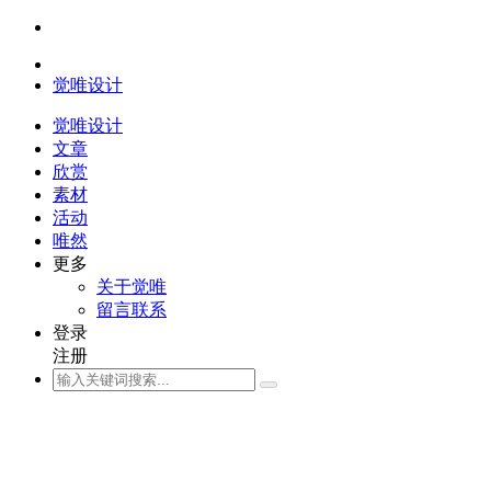
觉唯设计
觉唯设计
文章
欣赏
素材
活动
唯然
更多
关于觉唯
留言联系
登录
注册