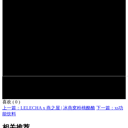
喜欢
(
0
)
上一篇：LELECHA x 燕之屋 | 冰燕窝粉桃酪酪
下一篇：xs功
能饮料
相关推荐