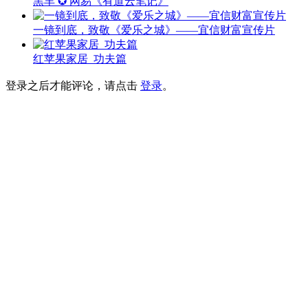
黑羊 ✪ 网易《有道云笔记》
一镜到底，致敬《爱乐之城》——宜信财富宣传片
红苹果家居_功夫篇
登录之后才能评论，请点击
登录
。