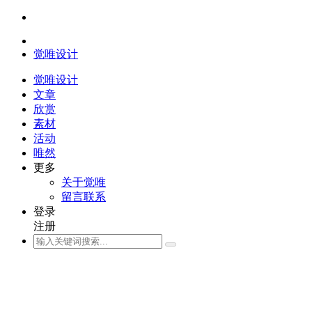
觉唯设计
觉唯设计
文章
欣赏
素材
活动
唯然
更多
关于觉唯
留言联系
登录
注册