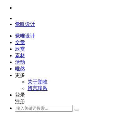
觉唯设计
觉唯设计
文章
欣赏
素材
活动
唯然
更多
关于觉唯
留言联系
登录
注册